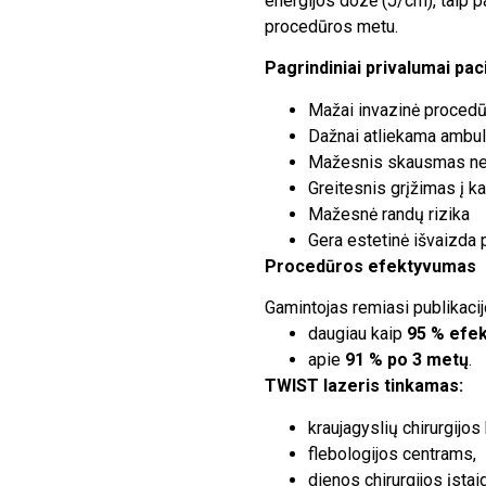
energijos dozė (J/cm), taip pa
procedūros metu.
Pagrindiniai privalumai pac
Mažai invazinė procedū
Dažnai atliekama ambul
Mažesnis skausmas nei
Greitesnis grįžimas į k
Mažesnė randų rizika
Gera estetinė išvaizda
Procedūros efektyvumas
Gamintojas remiasi publikaci
daugiau kaip
95 % efe
apie
91 % po 3 metų
.
TWIST lazeris tinkamas:
kraujagyslių chirurgijos
flebologijos centrams,
dienos chirurgijos įsta