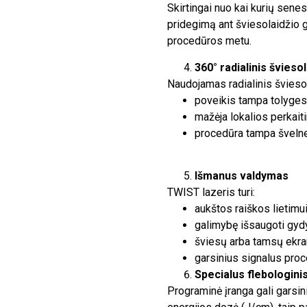
Skirtingai nuo kai kurių senes
pridegimą ant šviesolaidžio g
procedūros metu.
360° radialinis šviesol
Naudojamas radialinis šviesol
poveikis tampa tolyges
mažėja lokalios perkai
procedūra tampa šveln
Išmanus valdymas
TWIST lazeris turi:
aukštos raiškos lietimui
galimybę išsaugoti gyd
šviesų arba tamsų ekra
garsinius signalus pro
Specialus flebologini
Programinė įranga gali garsin