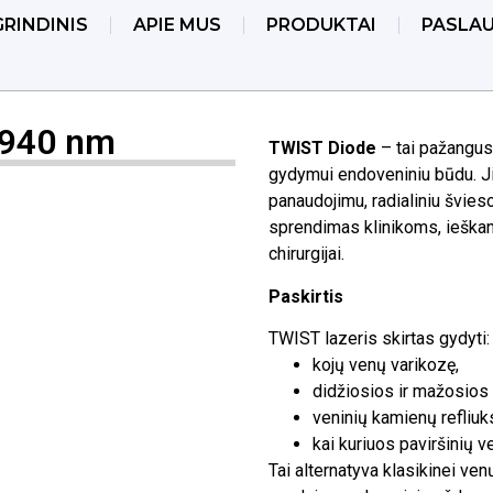
RINDINIS
APIE MUS
PRODUKTAI
PASLA
1940 nm
TWIST Diode
– tai pažangus 
gydymui endoveniniu būdu. Ji
panaudojimu, radialiniu švie
sprendimas klinikoms, ieškan
chirurgijai.
Paskirtis
TWIST lazeris skirtas gydyti:
kojų venų varikozę,
didžiosios ir mažosio
veninių kamienų refliuk
kai kuriuos paviršinių v
Tai alternatyva klasikinei ven