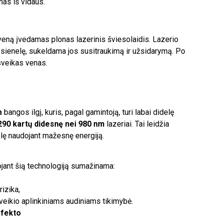
as iš vidaus.
eną įvedamas plonas lazerinis šviesolaidis. Lazerio
sienelę, sukeldama jos susitraukimą ir užsidarymą. Po
sveikas venas.
m
bangos ilgį, kuris, pagal gamintoją, turi labai didelę
290 kartų didesnę nei 980 nm
lazeriai. Tai leidžia
elę naudojant mažesnę energiją.
jant šią technologiją sumažinama:
izika,
oveikio aplinkiniams audiniams tikimybė.
efekto