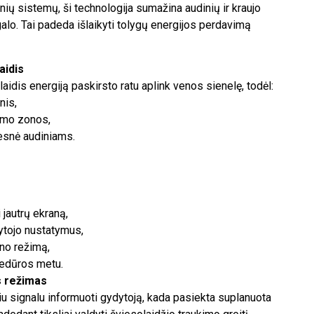
nių sistemų, ši technologija sumažina audinių ir kraujo
alo. Tai padeda išlaikyti tolygų energijos perdavimą
aidis
aidis energiją paskirsto ratu aplink venos sienelę, todėl:
nis,
timo zonos,
esnė audiniams.
 jautrų ekraną,
ytojo nustatymus,
no režimą,
cedūros metu.
s režimas
iu signalu informuoti gydytoją, kada pasiekta suplanuota