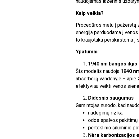
naudojamas lazerinis uždarym
Kaip veikia?
Procedūros metu į pažeistą v
energija perduodama į venos 
to kraujotaka perskirstoma į 
Ypatumai:
1940 nm bangos ilgis
Šis modelis naudoja
1940 n
absorbciją vandenyje – apie
efektyviau veikti venos sien
Didesnis saugumas
Gamintojas nurodo, kad naudo
nudegimų rizika,
odos spalvos pakitimų r
perteklinio šiluminio p
Nėra karbonizacijos 