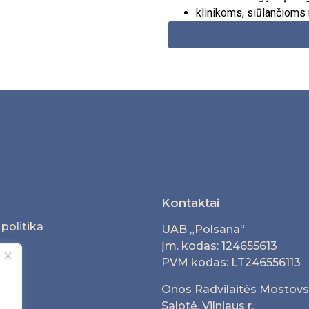
klinikoms, siūlančiom
Kontaktai
politika
UAB „Polsana“
Įm. kodas: 124655613
PVM kodas: LT246556113
Onos Radvilaitės Mostovsk
Salotė, Vilniaus r.