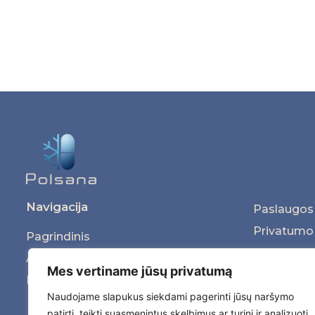
Navigacija
Paslaugos
Privatumo 
Pagrindinis
Kontaktai
Apie mus
Mes vertiname jūsų privatumą
Produktai
Naudojame slapukus siekdami pagerinti jūsų naršymo
patirtį, teikti suasmenintus skelbimus ar turinį ir analizuoti