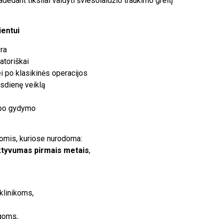
dedant tiksliai valdyti šviesolaidžio traukimo greitį
ientui
ra
atoriškai
 po klasikinės operacijos
asdienę veiklą
 po gydymo
jomis, kuriose nurodoma:
ktyvumas pirmais metais
,
 klinikoms,
igoms,