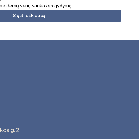
s modernų venų varikozės gydymą.
Siųsti užklausą
os g. 2,