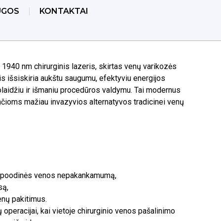
UGOS
KONTAKTAI
1940 nm chirurginis lazeris, skirtas venų varikozės
s išsiskiria aukštu saugumu, efektyviu energijos
solaidžiu ir išmaniu procedūros valdymu. Tai modernus
čioms mažiau invazyvios alternatyvos tradicinei venų
s poodinės venos nepakankamumą,
są,
enų pakitimus.
ų operacijai, kai vietoje chirurginio venos pašalinimo