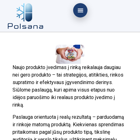
Naujo produkto įvedimas į rinką reikalauja daugiau
nei gero produkto – tai strategijos, atitikties, rinkos
supratimo ir efektyvaus įgyvendinimo derinys.
Siūlome paslaugą, kuri apima visus etapus nuo
idėjos paruošimo iki realaus produkto įvedimo į
rinką.
Paslauga orientuota į realų rezultatą – parduodamą
ir rinkoje matomą produktą. Kiekvienas sprendimas
pritaikomas pagal jūsų produkto tipą, tikslinę
auditoriją ir verslo tikslus, užtikrinant maksimalų